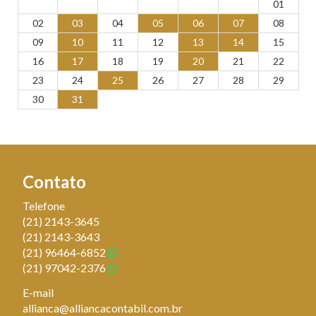
01
02
03
04
05
06
07
08
09
10
11
12
13
14
15
16
17
18
19
20
21
22
23
24
25
26
27
28
29
30
31
Contato
Telefone
(21)
2143-3645
(21)
2143-3643
(21)
96464-6852
(21)
97042-2376
E-mail
allianca@alliancacontabil.com.br