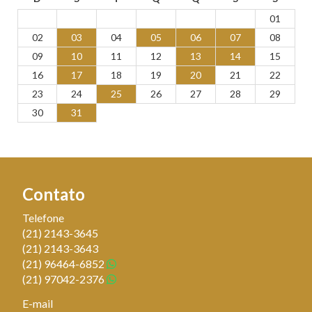
01
02
03
04
05
06
07
08
09
10
11
12
13
14
15
16
17
18
19
20
21
22
23
24
25
26
27
28
29
30
31
Contato
Telefone
(21)
2143-3645
(21)
2143-3643
(21)
96464-6852
(21)
97042-2376
E-mail